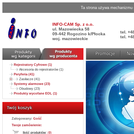
Ta strona używa mechanizmu c
INFO-CAM Sp. z o.o.
ul. Mazowiecka 58
tel. +4
09-442 Rogozino k/Płocka
tel. +4
woj. mazowieckie
Rejestratory Cyfrowe (1)
Akcesoria do rejestratorów (1)
Peryferia (41)
Zasilacze (41)
Systemy alarmowe (23)
Obudowy (23)
Produkty wycofane EOL (1)
Zalogowany:
Gość
Twoje zamówienie:
Ilość produktów:
(
0
)