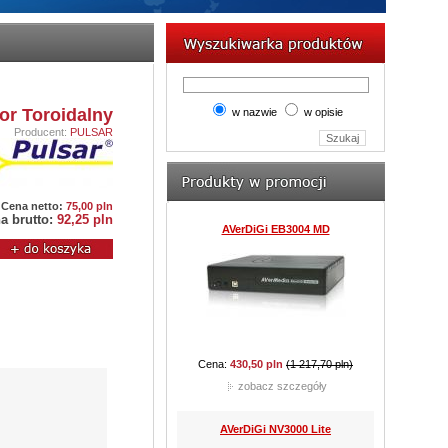
AVerDiGi EB5416DVD Pro
or Toroidalny
w nazwie
w opisie
Producent:
PULSAR
Cena:
8 610,00 pln
(9 212,70 pln)
zobacz szczegóły
Cena netto:
75,00 pln
a brutto:
92,25 pln
JVC TK-C921BEG
Cena:
762,60 pln
(977,85 pln)
zobacz szczegóły
CAMSTAR CAM-815D