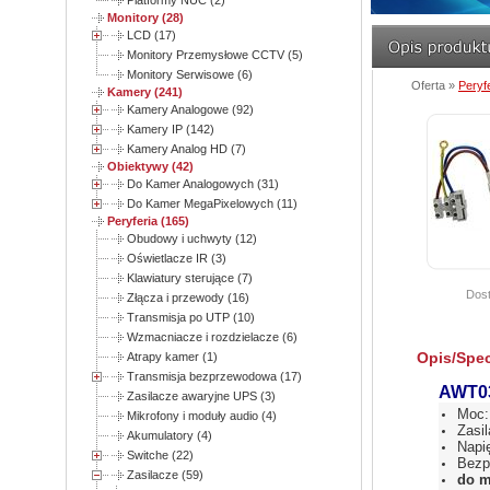
Platformy NUC (2)
Monitory (28)
LCD (17)
Monitory Przemysłowe CCTV (5)
Monitory Serwisowe (6)
Oferta »
Peryf
Kamery (241)
Kamery Analogowe (92)
Kamery IP (142)
Kamery Analog HD (7)
Obiektywy (42)
Do Kamer Analogowych (31)
Do Kamer MegaPixelowych (11)
Peryferia (165)
Obudowy i uchwyty (12)
Oświetlacze IR (3)
Klawiatury sterujące (7)
Dost
Złącza i przewody (16)
Transmisja po UTP (10)
Wzmacniacze i rozdzielacze (6)
Opis/Spec
Atrapy kamer (1)
Transmisja bezprzewodowa (17)
AWT0
Zasilacze awaryjne UPS (3)
Moc:
Mikrofony i moduły audio (4)
Zasi
Akumulatory (4)
Napi
Switche (22)
Bezp
Zasilacze (59)
do m