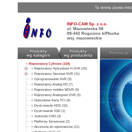
Ta strona używa mech
INFO-CAM Sp. z o.o.
ul. Mazowiecka 58
09-442 Rogozino k/Płocka
woj. mazowieckie
Rejestratory Cyfrowe (154)
Rejestratory Hybrydowe H-DVR (25)
Rejestratory Sieciowe NVR (31)
Oprogramowanie NVR (9)
Rejestratory Analog HD (7)
Rejestratory mobilne MDVR (8)
Rejestratory Analogowe DVR (5)
Hybrydowe Karty PCI (8)
Dyski twarde HDD (32)
Dyski twarde SSD (1)
Jednostki CMS (3)
Platformy Serwerowe (2)
Akcesoria do rejestratorów (21)