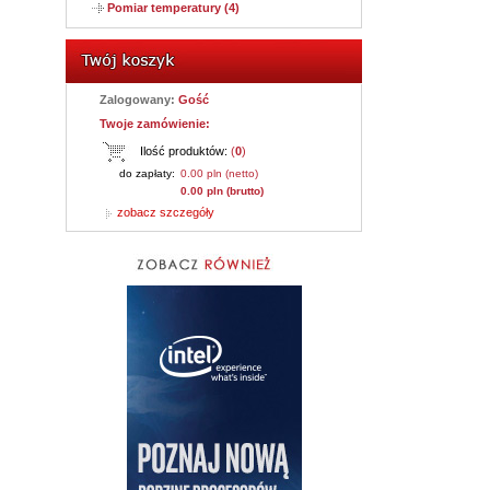
Pomiar temperatury (4)
Zalogowany:
Gość
Twoje zamówienie:
Ilość produktów:
(
0
)
do zapłaty:
0.00 pln (netto)
0.00 pln (brutto)
zobacz szczegóły