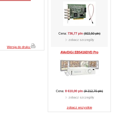
Cena:
301,35 pln
(424,35 pln)
zobacz szczegóły
Wersja do druku
CAMSTAR CAM-510B
Cena:
159,90 pln
(289,05 pln)
zobacz szczegóły
zobacz wszystkie
CAMSTAR CAM-210D