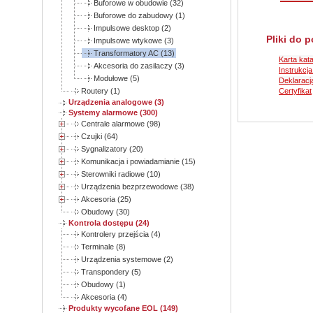
Buforowe w obudowie (32)
Buforowe do zabudowy (1)
Impulsowe desktop (2)
Pliki do 
Impulsowe wtykowe (3)
Transformatory AC (13)
Karta kat
Akcesoria do zasilaczy (3)
Instrukcja
Modułowe (5)
Deklaracj
Certyfikat
Routery (1)
Urządzenia analogowe (3)
Systemy alarmowe (300)
Centrale alarmowe (98)
Czujki (64)
Sygnalizatory (20)
Komunikacja i powiadamianie (15)
Sterowniki radiowe (10)
Urządzenia bezprzewodowe (38)
Akcesoria (25)
Obudowy (30)
Kontrola dostępu (24)
Kontrolery przejścia (4)
Terminale (8)
Urządzenia systemowe (2)
Transpondery (5)
Obudowy (1)
Akcesoria (4)
Produkty wycofane EOL (149)