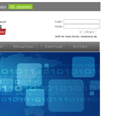
Cena:
184,50 pln
(424,35 pln)
ności
.
OK, rozumiem
zobacz szczegóły
AVerDiGi EB3004 MD
Login:
Hasło:
Jeśli nie masz konta, zarejestruj się
Cena:
430,50 pln
(1 217,70 pln)
zobacz szczegóły
AVerDiGi NV3000 Lite
Cena:
736,77 pln
(922,50 pln)
zobacz szczegóły