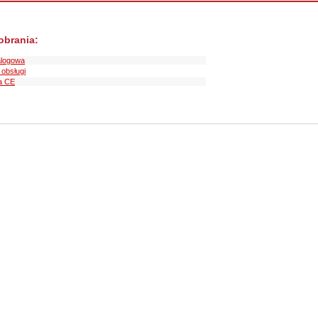
pobrania:
alogowa
 obsługi
a CE