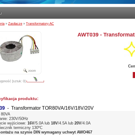
eria
»
Zasilacze
»
Transformatory AC
AWT039 - Transformat
Cen
ępność [sztuk: 0]
yfikacja produktu:
39
- Transformator TOR80VA/16V/18V/20V
 80VA
lanie: 230V/50Hz
ęcie wyjściowe:
16V
/5.0A lub
18V
/4.5A lub
20V
/4.0A
iecznik termiczny 130ºC
ontażu na szynie DIN wymagany uchwyt AWO467