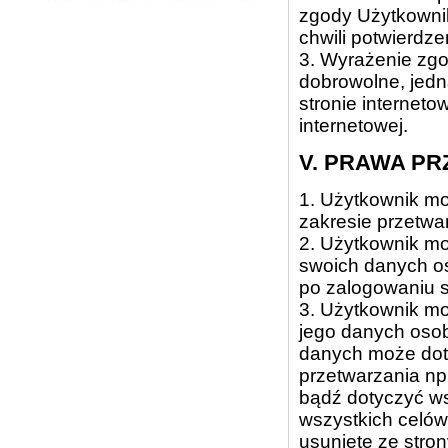
zgody Użytkownika
chwili potwierdze
3. Wyrażenie zgo
dobrowolne, jedna
stronie internet
internetowej.
V. PRAWA P
1. Użytkownik mo
zakresie przetw
2. Użytkownik mo
swoich danych os
po zalogowaniu s
3. Użytkownik mo
jego danych oso
danych może dot
przetwarzania np
bądź dotyczyć ws
wszystkich celów
usunięte ze stro