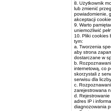
8. Użytkownik mo
lub zmienić prz
powiadomienie, g
akceptacji cooki
9. Warto pamięta
uniemożliwić pełn
10. Pliki cookie
tym:
a. Tworzenia spec
aby strona zapam
dostarczane w sp
b. Rozpoznawania
internetową, co p
skorzystali z se
serwisu dla licz
c. Rozpoznawania
zarejestrowana na
d. Rejestrowanie 
adres IP i inform
diagnozowania pr