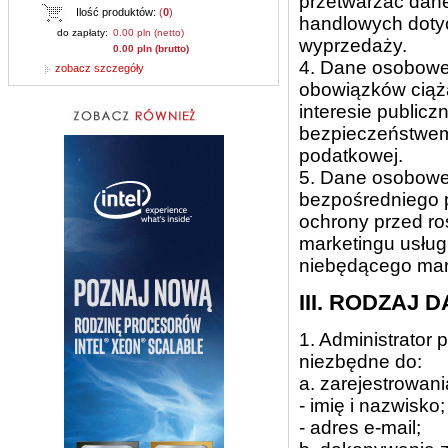
przetwarzać dane
Ilość produktów:
(
0
)
handlowych dotyc
do zapłaty:
0.00 pln (netto)
wyprzedaży.
0.00 pln (brutto)
4. Dane osobowe
zobacz szczegóły
obowiązków ciążą
interesie public
bezpieczeństwem
podatkowej.
5. Dane osobowe
bezpośredniego p
ochrony przed ro
marketingu usług
niebędącego mar
III. RODZAJ 
1. Administrator
niezbędne do:
a. zarejestrowani
- imię i nazwisko;
- adres e-mail;