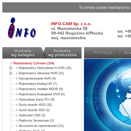
Ta strona używa mechanizmu c
INFO-CAM Sp. z o.o.
ul. Mazowiecka 58
tel. +4
09-442 Rogozino k/Płocka
tel. +4
woj. mazowieckie
Rejestratory Cyfrowe (154)
Rejestratory Hybrydowe H-DVR (25)
Rejestratory Sieciowe NVR (31)
Oprogramowanie NVR (9)
Rejestratory Analog HD (7)
Rejestratory mobilne MDVR (8)
Rejestratory Analogowe DVR (5)
Hybrydowe Karty PCI (8)
Dyski twarde HDD (32)
Dyski twarde SSD (1)
Jednostki CMS (3)
Platformy Serwerowe (2)
Akcesoria do rejestratorów (21)