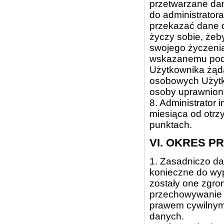
przetwarzane da
do administrator
przekazać dane 
życzy sobie, żeb
swojego życzenia,
wskazanemu podm
Użytkownika żąd
osobowych Użytk
osoby uprawnion
8. Administrator
miesiąca od otr
punktach.
VI. OKRES 
1. Zasadniczo da
konieczne do wy
zostały one zgro
przechowywanie 
prawem cywilnym
danych.