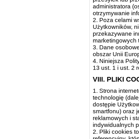
administratora (o
otrzymywanie inf
2. Poza celami w
Użytkowników, n
przekazywane in
marketingowych t
3. Dane osobowe
obszar Unii Europ
4. Niniejsza Poli
13 ust. 1 i ust.
VIII. PLIKI C
1. Strona intern
technologię (dale
dostępie Użytkow
smartfonu) oraz 
reklamowych i st
indywidualnych p
2. Pliki cookies 
referencyjny, któ