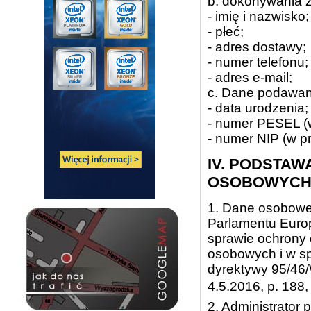
b. dokonywania z
- imię i nazwisko;
- płeć;
- adres dostawy;
- numer telefonu;
- adres e-mail;
c. Dane podawan
- data urodzenia;
- numer PESEL (w
- numer NIP (w p
IV. PODSTA
OSOBOWYC
1. Dane osobowe
Parlamentu Europ
sprawie ochrony
osobowych i w s
dyrektywy 95/46/
4.5.2016, p. 18
2. Administrator