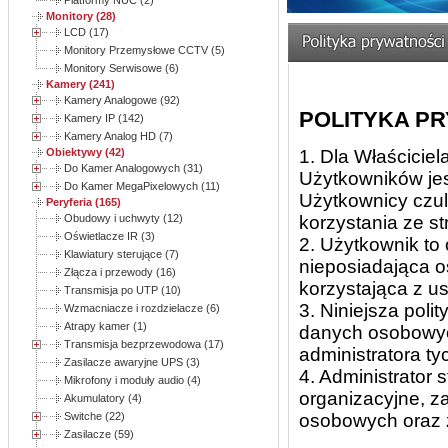
Platformy NUC (2)
Monitory (28)
LCD (17)
Monitory Przemysłowe CCTV (5)
Monitory Serwisowe (6)
Kamery (241)
Kamery Analogowe (92)
POLITYKA P
Kamery IP (142)
Kamery Analog HD (7)
1. Dla Właścicie
Obiektywy (42)
Do Kamer Analogowych (31)
Użytkowników jes
Do Kamer MegaPixelowych (11)
Użytkownicy czul
Peryferia (165)
korzystania ze st
Obudowy i uchwyty (12)
Oświetlacze IR (3)
2. Użytkownik to
Klawiatury sterujące (7)
nieposiadająca o
Złącza i przewody (16)
korzystająca z u
Transmisja po UTP (10)
3. Niniejsza poli
Wzmacniacze i rozdzielacze (6)
Atrapy kamer (1)
danych osobowych
Transmisja bezprzewodowa (17)
administratora ty
Zasilacze awaryjne UPS (3)
4. Administrator 
Mikrofony i moduły audio (4)
organizacyjne, 
Akumulatory (4)
osobowych oraz 
Switche (22)
Zasilacze (59)