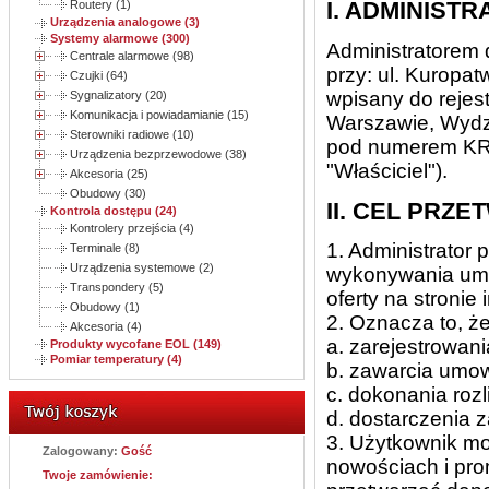
I. ADMINIS
Routery (1)
Urządzenia analogowe (3)
Systemy alarmowe (300)
Administratorem 
Centrale alarmowe (98)
przy: ul. Kuropa
Czujki (64)
wpisany do reje
Sygnalizatory (20)
Komunikacja i powiadamianie (15)
Warszawie, Wydzi
Sterowniki radiowe (10)
pod numerem KRS
Urządzenia bezprzewodowe (38)
"Właściciel").
Akcesoria (25)
Obudowy (30)
II. CEL PR
Kontrola dostępu (24)
Kontrolery przejścia (4)
1. Administrator
Terminale (8)
Urządzenia systemowe (2)
wykonywania umó
Transpondery (5)
oferty na stronie 
Obudowy (1)
2. Oznacza to, ż
Akcesoria (4)
a. zarejestrowani
Produkty wycofane EOL (149)
Pomiar temperatury (4)
b. zawarcia umo
c. dokonania rozl
d. dostarczenia 
3. Użytkownik mo
Zalogowany:
Gość
nowościach i pro
Twoje zamówienie: