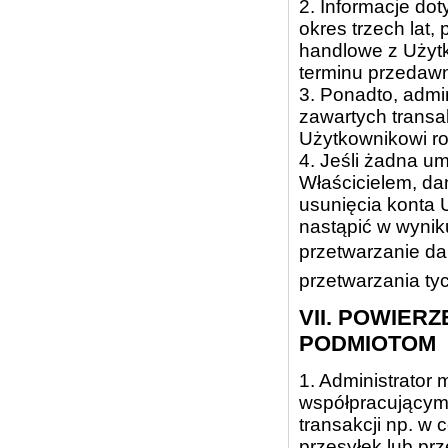
2. Informacje d
okres trzech lat
handlowe z Użyt
terminu przedaw
3. Ponadto, admi
zawartych transa
Użytkownikowi ros
4. Jeśli żadna u
Właścicielem, d
usunięcia konta 
nastąpić w wynik
przetwarzanie da
przetwarzania ty
VII. POWIER
PODMIOTOM
1. Administrato
współpracującym 
transakcji np. w
przesyłek lub pr