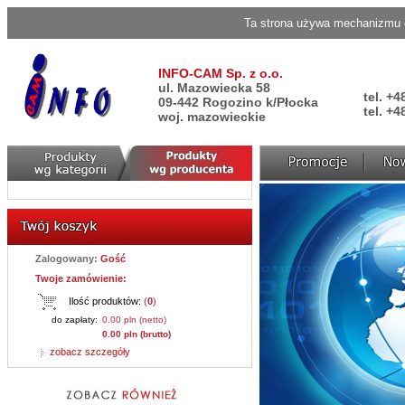
Ta strona używa mechanizmu c
INFO-CAM Sp. z o.o.
ul. Mazowiecka 58
tel. +4
09-442 Rogozino k/Płocka
tel. +4
woj. mazowieckie
Zalogowany:
Gość
Twoje zamówienie:
Ilość produktów:
(
0
)
do zapłaty:
0.00 pln (netto)
0.00 pln (brutto)
zobacz szczegóły