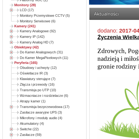
Platformy NUC (2)
Monitory (28)
LCD (17)
Monitory Przemysłowe CCTV (5)
Monitory Serwisowe (6)
Kamery (241)
dodano:
2017-04
Kamery Analogowe (92)
Życzenia Wielk
Kamery IP (142)
Kamery Analog HD (7)
Obiektywy (42)
Zdrowych, Pogo
Do Kamer Analogowych (31)
nadzieją i miło
Do Kamer MegaPixelowych (11)
Peryferia (165)
gronie rodziny 
Obudowy i uchwyty (12)
Oświetlacze IR (3)
Klawiatury sterujące (7)
Złącza i przewody (16)
Transmisja po UTP (10)
Wzmacniacze i rozdzielacze (6)
Atrapy kamer (1)
Transmisja bezprzewodowa (17)
Zasilacze awaryjne UPS (3)
Mikrofony i moduły audio (4)
Akumulatory (4)
Switche (22)
Zasilacze (59)