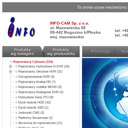
Ta strona używa mechanizmu c
INFO-CAM Sp. z o.o.
ul. Mazowiecka 58
tel. +4
09-442 Rogozino k/Płocka
tel. +4
woj. mazowieckie
Rejestratory Cyfrowe (154)
Rejestratory Hybrydowe H-DVR (25)
Rejestratory Sieciowe NVR (31)
Oprogramowanie NVR (9)
Rejestratory Analog HD (7)
Rejestratory mobilne MDVR (8)
Rejestratory Analogowe DVR (5)
Hybrydowe Karty PCI (8)
Dyski twarde HDD (32)
Dyski twarde SSD (1)
Jednostki CMS (3)
Platformy Serwerowe (2)
Akcesoria do rejestratorów (21)