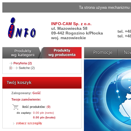
Ta strona używa mechanizmu c
INFO-CAM Sp. z o.o.
ul. Mazowiecka 58
tel. +4
09-442 Rogozino k/Płocka
tel. +4
woj. mazowieckie
Peryferia (2)
Switche (2)
Zalogowany:
Gość
Twoje zamówienie:
Ilość produktów:
(
0
)
do zapłaty:
0.00 pln (netto)
0.00 pln (brutto)
zobacz szczegóły