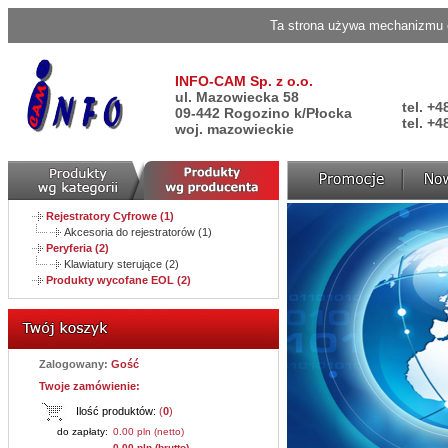
Ta strona używa mechanizmu c
INFO-CAM Sp. z o.o.
ul. Mazowiecka 58
tel. +4
09-442 Rogozino k/Płocka
tel. +4
woj. mazowieckie
Rejestratory Cyfrowe (1)
Akcesoria do rejestratorów (1)
Peryferia (2)
Klawiatury sterujące (2)
Produkty wycofane EOL (2)
Zalogowany:
Gość
Twoje zamówienie:
Ilość produktów:
(
0
)
do zapłaty:
0.00 pln (netto)
0.00 pln (brutto)