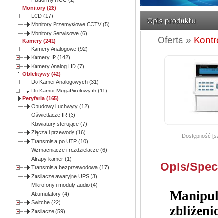
Platformy NUC (2)
Monitory (28)
LCD (17)
Monitory Przemysłowe CCTV (5)
Monitory Serwisowe (6)
Oferta »
Kontr
Kamery (241)
Kamery Analogowe (92)
Kamery IP (142)
Kamery Analog HD (7)
Obiektywy (42)
Do Kamer Analogowych (31)
Do Kamer MegaPixelowych (11)
Peryferia (165)
Obudowy i uchwyty (12)
Oświetlacze IR (3)
Klawiatury sterujące (7)
Złącza i przewody (16)
Dostępność [sz
Transmisja po UTP (10)
Wzmacniacze i rozdzielacze (6)
Atrapy kamer (1)
Opis/Spec
Transmisja bezprzewodowa (17)
Zasilacze awaryjne UPS (3)
Mikrofony i moduły audio (4)
Manipul
Akumulatory (4)
Switche (22)
zbliżeni
Zasilacze (59)