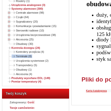
Routery (1)
obudow
Urządzenia analogowe (3)
Systemy alarmowe (300)
Centrale alarmowe (98)
duży, 
Czujki (64)
identy
Sygnalizatory (20)
Komunikacja i powiadamianie (15)
obsług
Sterowniki radiowe (10)
125 k
Urządzenia bezprzewodowe (38)
diody 
Akcesoria (25)
Obudowy (30)
sygna
Kontrola dostępu (24)
podświ
Kontrolery przejścia (4)
Terminale (8)
styk 
Urządzenia systemowe (2)
Transpondery (5)
Obudowy (1)
Akcesoria (4)
Pliki do p
Produkty wycofane EOL (149)
Pomiar temperatury (4)
Karta katalogowa
Zalogowany:
Gość
Twoje zamówienie: