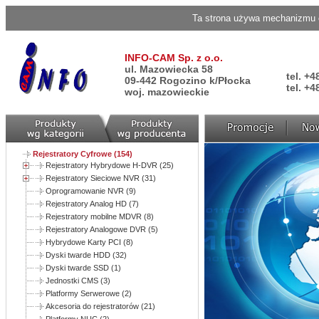
Ta strona używa mechanizmu c
INFO-CAM Sp. z o.o.
ul. Mazowiecka 58
tel. +4
09-442 Rogozino k/Płocka
tel. +4
woj. mazowieckie
Rejestratory Cyfrowe (154)
Rejestratory Hybrydowe H-DVR (25)
Rejestratory Sieciowe NVR (31)
Oprogramowanie NVR (9)
Rejestratory Analog HD (7)
Rejestratory mobilne MDVR (8)
Rejestratory Analogowe DVR (5)
Hybrydowe Karty PCI (8)
Dyski twarde HDD (32)
Dyski twarde SSD (1)
Jednostki CMS (3)
Platformy Serwerowe (2)
Akcesoria do rejestratorów (21)