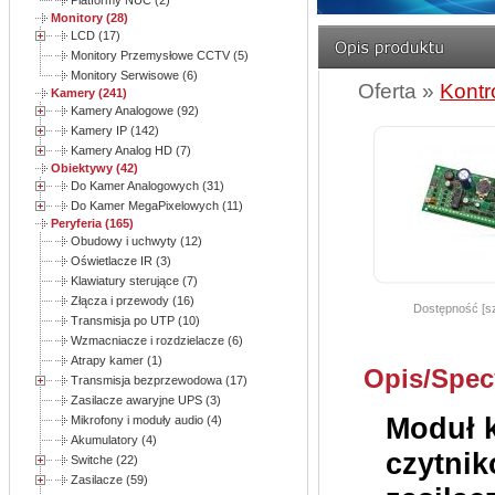
Platformy NUC (2)
Monitory (28)
LCD (17)
Monitory Przemysłowe CCTV (5)
Monitory Serwisowe (6)
Oferta »
Kontr
Kamery (241)
Kamery Analogowe (92)
Kamery IP (142)
Kamery Analog HD (7)
Obiektywy (42)
Do Kamer Analogowych (31)
Do Kamer MegaPixelowych (11)
Peryferia (165)
Obudowy i uchwyty (12)
Oświetlacze IR (3)
Klawiatury sterujące (7)
Złącza i przewody (16)
Dostępność [sz
Transmisja po UTP (10)
Wzmacniacze i rozdzielacze (6)
Atrapy kamer (1)
Opis/Spec
Transmisja bezprzewodowa (17)
Zasilacze awaryjne UPS (3)
Moduł k
Mikrofony i moduły audio (4)
Akumulatory (4)
czytnik
Switche (22)
Zasilacze (59)