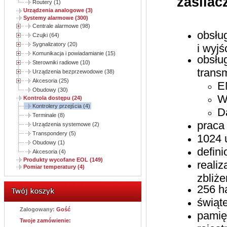
zasilac
Routery (1)
Urządzenia analogowe (3)
Systemy alarmowe (300)
Centrale alarmowe (98)
obsłu
Czujki (64)
Sygnalizatory (20)
i wyjś
Komunikacja i powiadamianie (15)
obsłu
Sterowniki radiowe (10)
transm
Urządzenia bezprzewodowe (38)
Akcesoria (25)
E
Obudowy (30)
W
Kontrola dostępu (24)
Kontrolery przejścia (4)
D
Terminale (8)
praca
Urządzenia systemowe (2)
Transpondery (5)
1024 
Obudowy (1)
defin
Akcesoria (4)
Produkty wycofane EOL (149)
realiz
Pomiar temperatury (4)
zbliż
256 h
świąt
Zalogowany:
Gość
pamię
Twoje zamówienie: