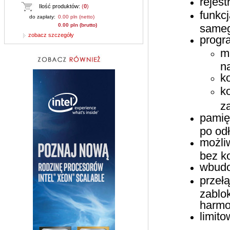
rejest
Ilość produktów:
(
0
)
funkc
do zapłaty:
0.00 pln (netto)
0.00 pln (brutto)
sameg
zobacz szczegóły
progr
m
n
k
k
z
pamię
po odł
możli
bez k
wbudo
przeł
zablo
harmo
limit