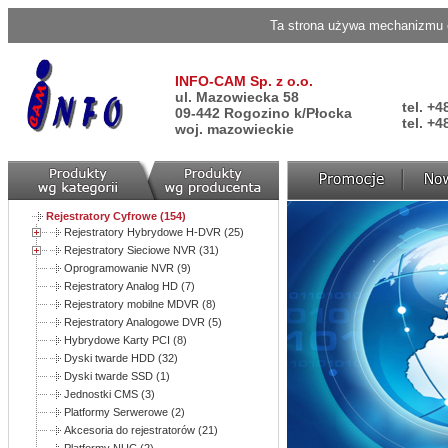
Ta strona używa mechanizmu c
INFO-CAM Sp. z o.o.
ul. Mazowiecka 58
tel. +4
09-442 Rogozino k/Płocka
tel. +4
woj. mazowieckie
Rejestratory Cyfrowe (154)
Rejestratory Hybrydowe H-DVR (25)
Rejestratory Sieciowe NVR (31)
Oprogramowanie NVR (9)
Rejestratory Analog HD (7)
Rejestratory mobilne MDVR (8)
Rejestratory Analogowe DVR (5)
Hybrydowe Karty PCI (8)
Dyski twarde HDD (32)
Dyski twarde SSD (1)
Jednostki CMS (3)
Platformy Serwerowe (2)
Akcesoria do rejestratorów (21)