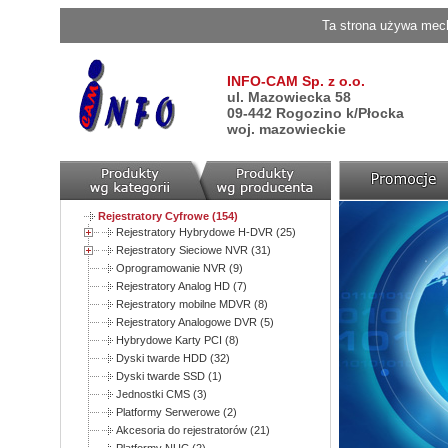
Ta strona używa mech
INFO-CAM Sp. z o.o.
ul. Mazowiecka 58
09-442 Rogozino k/Płocka
woj. mazowieckie
Rejestratory Cyfrowe (154)
Rejestratory Hybrydowe H-DVR (25)
Rejestratory Sieciowe NVR (31)
Oprogramowanie NVR (9)
Rejestratory Analog HD (7)
Rejestratory mobilne MDVR (8)
Rejestratory Analogowe DVR (5)
Hybrydowe Karty PCI (8)
Dyski twarde HDD (32)
Dyski twarde SSD (1)
Jednostki CMS (3)
Platformy Serwerowe (2)
Akcesoria do rejestratorów (21)