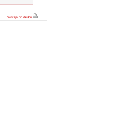
Wersja do druku
Cena:
209,10 pln
(239,85 pln)
zobacz szczegóły
JVC TK-C920BE
Cena:
750,30 pln
(953,25 pln)
zobacz szczegóły
CAMSTAR CAM-710B