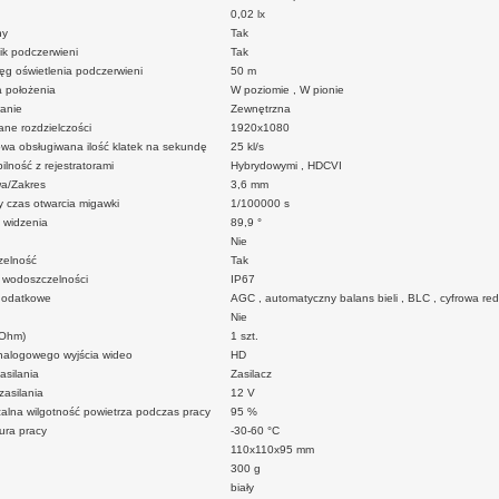
0,02 lx
ny
Tak
ik podczerwieni
Tak
ęg oświetlenia podczerwieni
50 m
a położenia
W poziomie , W pionie
anie
Zewnętrzna
ne rozdzielczości
1920x1080
owa obsługiwana ilość klatek na sekundę
25 kl/s
lność z rejestratorami
Hybrydowymi , HDCVI
a/Zakres
3,6 mm
y czas otwarcia migawki
1/100000 s
 widzenia
89,9 °
Nie
elność
Tak
 wodoszczelności
IP67
dodatkowe
AGC , automatyczny balans bieli , BLC , cyfrowa r
Nie
 Ohm)
1 szt.
nalogowego wyjścia wideo
HD
asilania
Zasilacz
zasilania
12 V
alna wilgotność powietrza podczas pracy
95 %
ura pracy
-30-60 °C
110x110x95 mm
300 g
biały