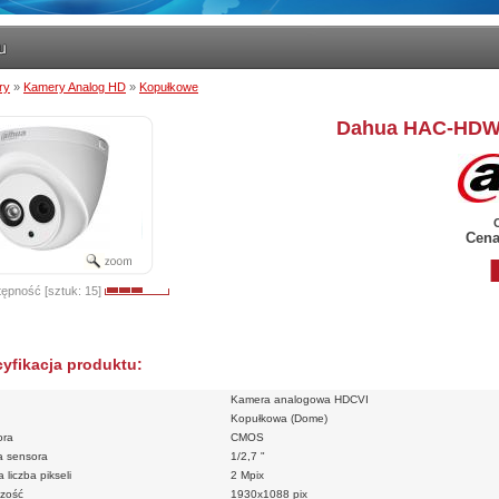
ry
»
Kamery Analog HD
»
Kopułkowe
Dahua HAC-HDW
Cena
ępność [sztuk: 15]
yfikacja produktu:
Kamera analogowa HDCVI
Kopułkowa (Dome)
ora
CMOS
a sensora
1/2,7 "
 liczba pikseli
2 Mpix
czość
1930x1088 pix