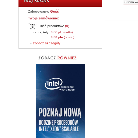
Strona w
Zalogowany:
Gość
Twoje zamówienie:
Ilość produktów:
(
0
)
do zapłaty:
0.00 pln (netto)
0.00 pln (brutto)
zobacz szczegóły