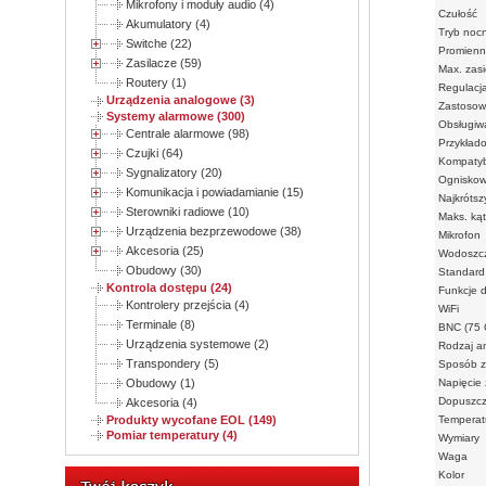
Mikrofony i moduły audio (4)
Czułość
Akumulatory (4)
Tryb noc
Switche (22)
Promienn
Zasilacze (59)
Max. zasi
Routery (1)
Regulacj
Urządzenia analogowe (3)
Zastosow
Systemy alarmowe (300)
Obsługiwa
Centrale alarmowe (98)
Przykład
Czujki (64)
Kompatybi
Sygnalizatory (20)
Ogniskow
Komunikacja i powiadamianie (15)
Najkrótsz
Sterowniki radiowe (10)
Maks. kąt
Urządzenia bezprzewodowe (38)
Mikrofon
Akcesoria (25)
Wodoszcz
Obudowy (30)
Standard
Kontrola dostępu (24)
Funkcje 
Kontrolery przejścia (4)
WiFi
Terminale (8)
BNC (75
Urządzenia systemowe (2)
Rodzaj a
Transpondery (5)
Sposób z
Obudowy (1)
Napięcie 
Dopuszcz
Akcesoria (4)
Produkty wycofane EOL (149)
Temperat
Pomiar temperatury (4)
Wymiary
Waga
Kolor