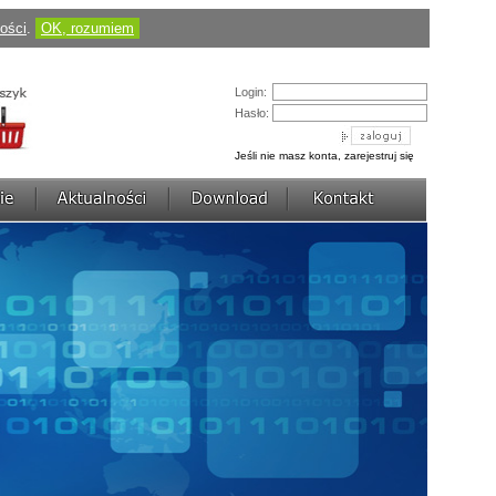
Cena:
184,50 pln
(424,35 pln)
ności
.
OK, rozumiem
zobacz szczegóły
AVerDiGi EB3004 MD
Login:
Hasło:
Jeśli nie masz konta, zarejestruj się
Cena:
430,50 pln
(1 217,70 pln)
zobacz szczegóły
AVerDiGi NV3000 Lite
Cena:
736,77 pln
(922,50 pln)
zobacz szczegóły