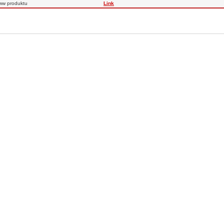
ww produktu
Link