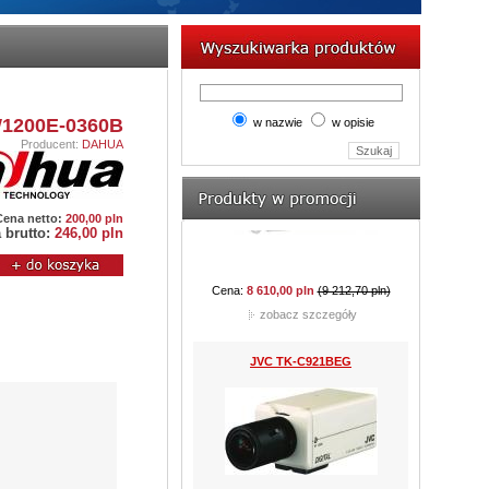
AVerDiGi EB5416DVD Pro
1200E-0360B
w nazwie
w opisie
Producent:
DAHUA
Cena:
8 610,00 pln
(9 212,70 pln)
zobacz szczegóły
Cena netto:
200,00 pln
 brutto:
246,00 pln
JVC TK-C921BEG
Cena:
762,60 pln
(977,85 pln)
zobacz szczegóły
CAMSTAR CAM-815D