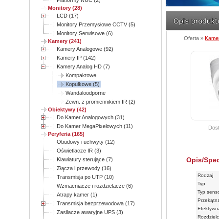
Platformy NUC (2)
Monitory (28)
LCD (17)
Monitory Przemysłowe CCTV (5)
Monitory Serwisowe (6)
Oferta »
Kame
Kamery (241)
Kamery Analogowe (92)
Kamery IP (142)
Kamery Analog HD (7)
Kompaktowe
Kopułkowe (5)
Wandaloodporne
Zewn. z promiennikiem IR (2)
Obiektywy (42)
Do Kamer Analogowych (31)
Do Kamer MegaPixelowych (11)
Dost
Peryferia (165)
Obudowy i uchwyty (12)
Oświetlacze IR (3)
Opis/Spec
Klawiatury sterujące (7)
Złącza i przewody (16)
Rodzaj
Transmisja po UTP (10)
Typ
Wzmacniacze i rozdzielacze (6)
Typ sens
Atrapy kamer (1)
Przekątn
Transmisja bezprzewodowa (17)
Efektywna
Zasilacze awaryjne UPS (3)
Rozdziel