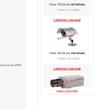
Cena:
301,35 pln
(424,35 pln)
zobacz szczegóły
CAMSTAR CAM-510B
edukcja szumu (DNR)
Cena:
159,90 pln
(289,05 pln)
zobacz szczegóły
zobacz wszystkie
CAMSTAR CAM-210D