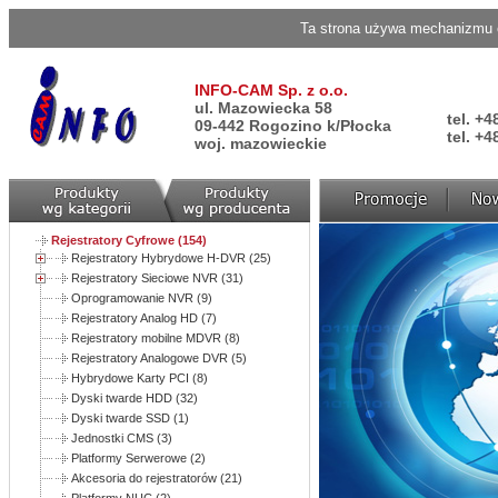
Ta strona używa mechanizmu c
INFO-CAM Sp. z o.o.
ul. Mazowiecka 58
tel. +4
09-442 Rogozino k/Płocka
tel. +4
woj. mazowieckie
Rejestratory Cyfrowe (154)
Rejestratory Hybrydowe H-DVR (25)
Rejestratory Sieciowe NVR (31)
Oprogramowanie NVR (9)
Rejestratory Analog HD (7)
Rejestratory mobilne MDVR (8)
Rejestratory Analogowe DVR (5)
Hybrydowe Karty PCI (8)
Dyski twarde HDD (32)
Dyski twarde SSD (1)
Jednostki CMS (3)
Platformy Serwerowe (2)
Akcesoria do rejestratorów (21)