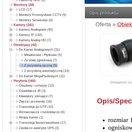
Platformy NUC (2)
Monitory (28)
LCD (17)
Monitory Przemysłowe CCTV (5)
Monitory Serwisowe (6)
Oferta »
Obiek
Kamery (241)
Kamery Analogowe (92)
Kamery IP (142)
Kamery Analog HD (7)
Obiektywy (42)
Do Kamer Analogowych (31)
Miniaturowe / Płytkowe (5)
Ze stałą ogniskową (7)
Z przysłoną ręczną (5)
Z przysłoną automatyczną (14)
Do Kamer MegaPixelowych (11)
Peryferia (165)
Dostępność [sz
Obudowy i uchwyty (12)
Oświetlacze IR (3)
Klawiatury sterujące (7)
Opis/Spec
Złącza i przewody (16)
Transmisja po UTP (10)
Wzmacniacze i rozdzielacze (6)
Atrapy kamer (1)
rozmiar 
Transmisja bezprzewodowa (17)
ognisko
Zasilacze awaryjne UPS (3)