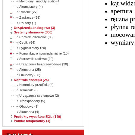
kąt widz
Mikrofony i moduły audio (4)
Akumulatory (4)
apertura 
Switche (22)
ręczna p
Zasilacze (59)
Routery (1)
płynna r
Urządzenia analogowe (3)
Systemy alarmowe (300)
mocowan
Centrale alarmowe (98)
wymiary
Czujki (64)
Sygnalizatory (20)
Komunikacja i powiadamianie (15)
Sterowniki radiowe (10)
Urządzenia bezprzewodowe (38)
Akcesoria (25)
Obudowy (30)
Kontrola dostępu (24)
Kontrolery przejścia (4)
Terminale (8)
Urządzenia systemowe (2)
Transpondery (5)
Obudowy (1)
Akcesoria (4)
Produkty wycofane EOL (149)
Pomiar temperatury (4)