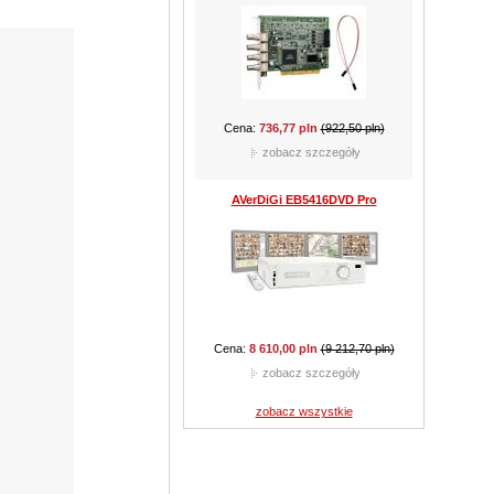
Cena:
301,35 pln
(424,35 pln)
zobacz szczegóły
CAMSTAR CAM-510B
Cena:
159,90 pln
(289,05 pln)
zobacz szczegóły
zobacz wszystkie
CAMSTAR CAM-210D