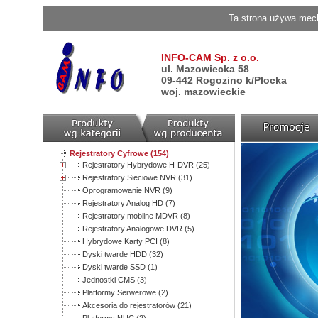
Ta strona używa mech
INFO-CAM Sp. z o.o.
ul. Mazowiecka 58
09-442 Rogozino k/Płocka
woj. mazowieckie
Rejestratory Cyfrowe (154)
Rejestratory Hybrydowe H-DVR (25)
Rejestratory Sieciowe NVR (31)
Oprogramowanie NVR (9)
Rejestratory Analog HD (7)
Rejestratory mobilne MDVR (8)
Rejestratory Analogowe DVR (5)
Hybrydowe Karty PCI (8)
Dyski twarde HDD (32)
Dyski twarde SSD (1)
Jednostki CMS (3)
Platformy Serwerowe (2)
Akcesoria do rejestratorów (21)