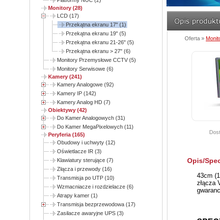
Platformy NUC (2)
Monitory (28)
LCD (17)
Przekątna ekranu 17" (1)
Przekątna ekranu 19" (5)
Oferta »
Monit
Przekątna ekranu 21-26" (5)
Przekątna ekranu > 27" (6)
Monitory Przemysłowe CCTV (5)
Monitory Serwisowe (6)
Kamery (241)
Kamery Analogowe (92)
Kamery IP (142)
Kamery Analog HD (7)
Obiektywy (42)
Do Kamer Analogowych (31)
Do Kamer MegaPixelowych (11)
Dost
Peryferia (165)
Obudowy i uchwyty (12)
Oświetlacze IR (3)
Opis/Spec
Klawiatury sterujące (7)
Złącza i przewody (16)
43cm (1
Transmisja po UTP (10)
złącza V
Wzmacniacze i rozdzielacze (6)
gwaranc
Atrapy kamer (1)
Transmisja bezprzewodowa (17)
Zasilacze awaryjne UPS (3)