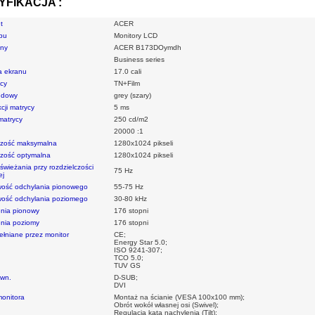
YFIKACJA :
t
ACER
pu
Monitory LCD
lny
ACER B173DOymdh
Business series
a ekranu
17.0 cali
ycy
TN+Film
udowy
grey (szary)
cji matrycy
5 ms
matrycy
250 cd/m2
20000 :1
czość maksymalna
1280x1024 pikseli
czość optymalna
1280x1024 pikseli
świeżania przy rozdzielczości
75 Hz
ej
iwość odchylania pionowego
55-75 Hz
iwość odchylania poziomego
30-80 kHz
enia pionowy
176 stopni
enia poziomy
176 stopni
ełniane przez monitor
CE;
Energy Star 5.0;
ISO 9241-307;
TCO 5.0;
TUV GS
ewn.
D-SUB;
DVI
monitora
Montaż na ścianie (VESA 100x100 mm);
Obrót wokół własnej osi (Swivel);
Regulacja kąta nachylenia (Tilt);