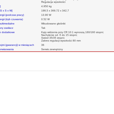
Regulacja wysokości
]
4.950 kg
[G x S x W]
198,5 x 369,72 x 342,7
rgii (podczas pracy)
13.90 W
rgii (tryb czuwania)
0.52 W
ultimedialne
Wbudowane głośniki
y zasilacz
Tak
je dodatkowe
Kąty widzenia przy CR 10:1 wynoszą 160/160 stopni;
Nachylenie od -5 do 15 stopni;
Swivel 35/35 stopni;
Zakres regulacji wysokości 80 mm
ojmi (gwarancji) w miesiącach
36
serwisowania
Serwis zewnętrzny