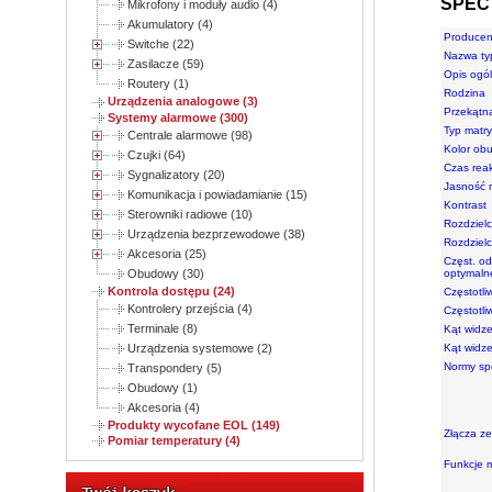
SPEC
Mikrofony i moduły audio (4)
Akumulatory (4)
Producen
Switche (22)
Nazwa ty
Zasilacze (59)
Opis ogó
Routery (1)
Rodzina
Urządzenia analogowe (3)
Przekątn
Systemy alarmowe (300)
Typ matr
Centrale alarmowe (98)
Kolor ob
Czujki (64)
Czas reak
Sygnalizatory (20)
Jasność 
Komunikacja i powiadamianie (15)
Kontrast
Sterowniki radiowe (10)
Rozdziel
Urządzenia bezprzewodowe (38)
Rozdziel
Akcesoria (25)
Częst. od
Obudowy (30)
optymaln
Kontrola dostępu (24)
Częstotl
Kontrolery przejścia (4)
Częstotl
Terminale (8)
Kąt widz
Urządzenia systemowe (2)
Kąt widz
Normy sp
Transpondery (5)
Obudowy (1)
Akcesoria (4)
Produkty wycofane EOL (149)
Złącza z
Pomiar temperatury (4)
Funkcje 