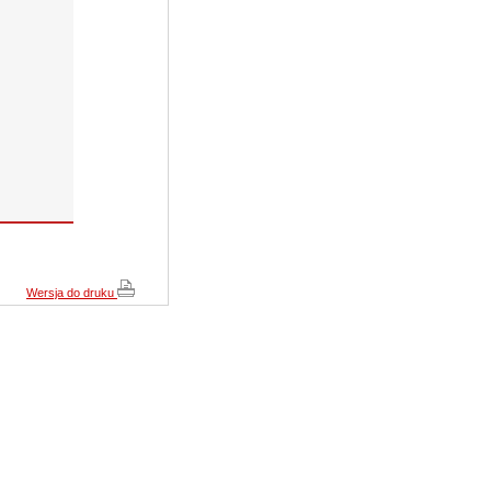
Cena:
209,10 pln
(239,85 pln)
zobacz szczegóły
JVC TK-C920BE
Wersja do druku
Cena:
750,30 pln
(953,25 pln)
zobacz szczegóły
CAMSTAR CAM-710B