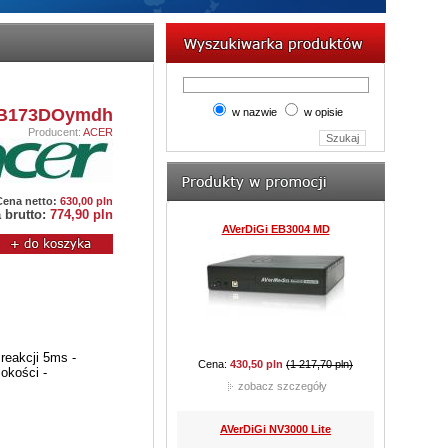
AVerDiGi EB5416DVD Pro
B173DOymdh
w nazwie
w opisie
Producent:
ACER
Cena:
8 610,00 pln
(9 212,70 pln)
zobacz szczegóły
Cena netto:
630,00 pln
 brutto:
774,90 pln
JVC TK-C921BEG
reakcji 5ms -
Cena:
762,60 pln
(977,85 pln)
sokości -
zobacz szczegóły
CAMSTAR CAM-815D