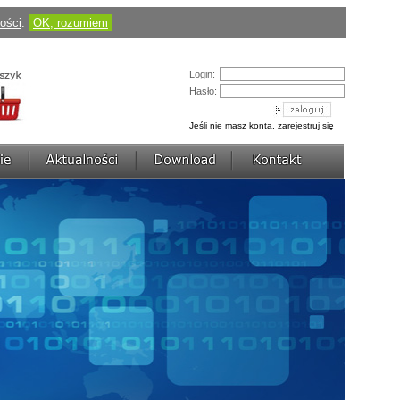
Cena:
184,50 pln
(424,35 pln)
ności
.
OK, rozumiem
zobacz szczegóły
AVerDiGi EB3004 MD
Login:
Hasło:
Jeśli nie masz konta, zarejestruj się
Cena:
430,50 pln
(1 217,70 pln)
zobacz szczegóły
AVerDiGi NV3000 Lite
Cena:
736,77 pln
(922,50 pln)
zobacz szczegóły