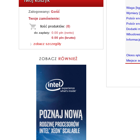
Waga [kg
Zalogowany:
Gość
Wymiary 
Twoje zamówienie:
Pobór ene
Pobór ene
Ilość produktów:
(
0
)
Dodatki m
do zapłaty:
0.00 pln (netto)
Wbudowan
0.00 pln (brutto)
Informac
zobacz szczegóły
Okres ręk
Miejsce 