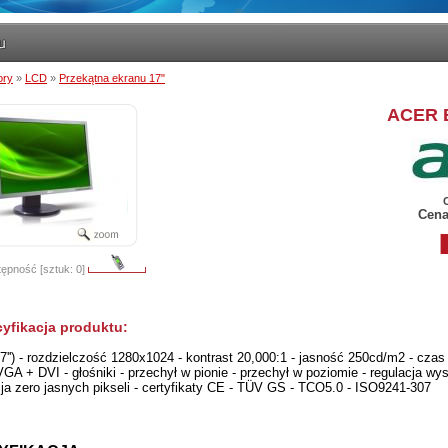
ory
»
LCD
»
Przekątna ekranu 17"
ACER 
Cena
ępność [sztuk: 0]
yfikacja produktu:
7'') - rozdzielczość 1280x1024 - kontrast 20,000:1 - jasność 250cd/m2 - czas 
GA + DVI - głośniki - przechył w pionie - przechył w poziomie - regulacja wy
ja zero jasnych pikseli - certyfikaty CE - TÜV GS - TCO5.0 - ISO9241-307