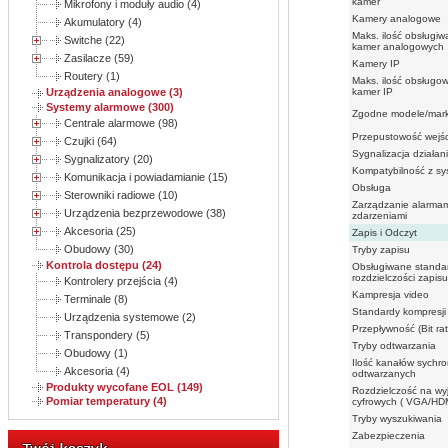
kamer
Mikrofony i moduły audio (4)
Kamery analogowe
Akumulatory (4)
Maks. ilość obsługi
Switche (22)
kamer analogowych
Zasilacze (59)
Kamery IP
Routery (1)
Maks. ilość obsługo
kamer IP
Urządzenia analogowe (3)
Systemy alarmowe (300)
Zgodne modele/mark
Centrale alarmowe (98)
Przepustowość wejś
Czujki (64)
Sygnalizacja działan
Sygnalizatory (20)
Kompatybilność z s
Komunikacja i powiadamianie (15)
Obsługa
Sterowniki radiowe (10)
Zarządzanie alarmam
Urządzenia bezprzewodowe (38)
zdarzeniami
Akcesoria (25)
Zapis i Odczyt
Obudowy (30)
Tryby zapisu
Kontrola dostępu (24)
Obsługiwane standa
rozdzielczości zapi
Kontrolery przejścia (4)
Kampresja video
Terminale (8)
Standardy kompresji
Urządzenia systemowe (2)
Przepływność (Bit rat
Transpondery (5)
Tryby odtwarzania
Obudowy (1)
Ilość kanałów sychro
Akcesoria (4)
odtwarzanych
Produkty wycofane EOL (149)
Rozdzielczość na wy
Pomiar temperatury (4)
cyfrowych ( VGA/HD
Tryby wyszukiwania
Zabezpieczenia