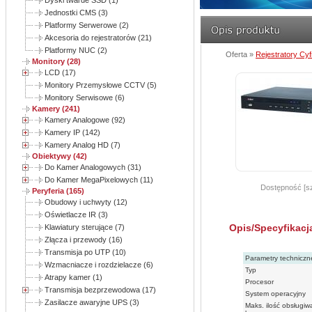
Dyski twarde SSD (1)
Jednostki CMS (3)
Platformy Serwerowe (2)
Akcesoria do rejestratorów (21)
Platformy NUC (2)
Oferta »
Rejestratory Cy
Monitory (28)
LCD (17)
Monitory Przemysłowe CCTV (5)
Monitory Serwisowe (6)
Kamery (241)
Kamery Analogowe (92)
Kamery IP (142)
Kamery Analog HD (7)
Obiektywy (42)
Do Kamer Analogowych (31)
Do Kamer MegaPixelowych (11)
Dostępność [sz
Peryferia (165)
Obudowy i uchwyty (12)
Oświetlacze IR (3)
Opis/Specyfikacj
Klawiatury sterujące (7)
Złącza i przewody (16)
Transmisja po UTP (10)
Parametry techniczn
Wzmacniacze i rozdzielacze (6)
Typ
Atrapy kamer (1)
Procesor
Transmisja bezprzewodowa (17)
System operacyjny
Zasilacze awaryjne UPS (3)
Maks. ilość obsługi