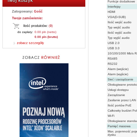
Funkcje dodatkowe
Interfejsy
Zalogowany:
Gość
HDMI
VGA(D-SUB)
Twoje zamówienie:
Ilość wejść audio
Ilość produktów:
(
0
)
Typ wejść audio
do zapłaty:
0.00 pln (netto)
Ilość wyjść audio
0.00 pln (brutto)
Typ wyjść audio
zobacz szczegóły
USB 2.0
USB 3.0
10/100/1000 Mb/s R
RS485
RS232
Alarm (wejście)
Alarm (wyjście)
Sieć i zarządzanie
Obsługiwane protoko
Usługi dostępu
Zarządzanie
Zasilanie przez LAN
Ilość portów PoE
Całkowity budżet Po
Wi-Fi
Obsługiwane standar
Pamięć masowa
Max. pojemność poj
dysku