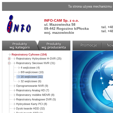
Ta strona używa mechanizmu c
INFO-CAM Sp. z o.o.
ul. Mazowiecka 58
tel. +4
09-442 Rogozino k/Płocka
tel. +4
woj. mazowieckie
Rejestratory Cyfrowe (154)
Rejestratory Hybrydowe H-DVR (25)
Rejestratory Sieciowe NVR (31)
4 wejściowe (4)
8/9 wejściowe (10)
16 wejściowe (11)
32 wejściowe (6)
Oprogramowanie NVR (9)
Rejestratory Analog HD (7)
Rejestratory mobilne MDVR (8)
Rejestratory Analogowe DVR (5)
Hybrydowe Karty PCI (8)
Dyski twarde HDD (32)