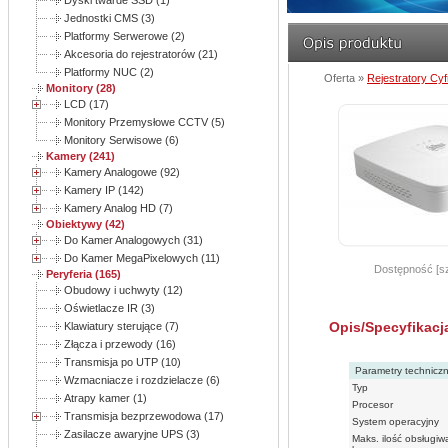
Dyski twarde SSD (1)
Jednostki CMS (3)
Platformy Serwerowe (2)
Akcesoria do rejestratorów (21)
Platformy NUC (2)
Oferta »
Rejestratory Cy
Monitory (28)
LCD (17)
Monitory Przemysłowe CCTV (5)
Monitory Serwisowe (6)
Kamery (241)
Kamery Analogowe (92)
Kamery IP (142)
Kamery Analog HD (7)
Obiektywy (42)
Do Kamer Analogowych (31)
Do Kamer MegaPixelowych (11)
Dostępność [sz
Peryferia (165)
Obudowy i uchwyty (12)
Oświetlacze IR (3)
Opis/Specyfikacj
Klawiatury sterujące (7)
Złącza i przewody (16)
Transmisja po UTP (10)
Parametry technicz
Wzmacniacze i rozdzielacze (6)
Typ
Atrapy kamer (1)
Procesor
Transmisja bezprzewodowa (17)
System operacyjny
Zasilacze awaryjne UPS (3)
Maks. ilość obsługi