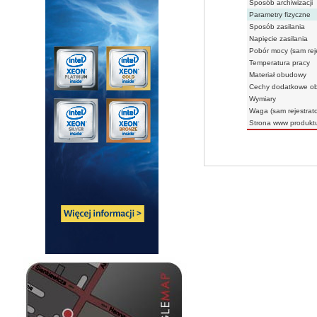
Sposób archiwizacji
Parametry fizyczne
Sposób zasilania
Napięcie zasilania
Pobór mocy (sam reje
Temperatura pracy
Materiał obudowy
Cechy dodatkowe o
Wymiary
Waga (sam rejestrato
Strona www produkt