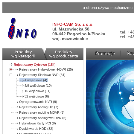
Ta strona używa mechanizmu c
INFO-CAM Sp. z o.o.
ul. Mazowiecka 58
tel. +4
09-442 Rogozino k/Płocka
tel. +4
woj. mazowieckie
Rejestratory Cyfrowe (154)
Rejestratory Hybrydowe H-DVR (25)
Rejestratory Sieciowe NVR (31)
4 wejściowe (4)
8/9 wejściowe (10)
16 wejściowe (11)
32 wejściowe (6)
Oprogramowanie NVR (9)
Rejestratory Analog HD (7)
Rejestratory mobilne MDVR (8)
Rejestratory Analogowe DVR (5)
Hybrydowe Karty PCI (8)
Dyski twarde HDD (32)