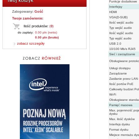
Funkcje dodatkowe
Interfejsy
Zalogowany:
Gość
HDMI
VGA(D-SUB)
Twoje zamówienie:
Ilość wejść audio
Ilość produktów:
(
0
)
Typ wejść audio
do zapłaty:
0.00 pln (netto)
Ilość wyjść audio
0.00 pln (brutto)
Typ wyjść audio
zobacz szczegóły
USB 2.0
10/100 Mb/s RJ45
Sieć i zarządzanie
Obsługiwane protoko
Usługi dostępu
Zarządzanie
Zasilanie przez LAN
Ilość portów PoE
Całkowity budżet Po
Wi-Fi
Obsługiwane standar
Pamięć masowa
Max. pojemność poj
dysku
Max. ilość dysków
Interfejs dysku
Format dysku
Miejsce montażu dy