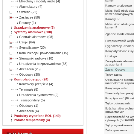
kamer
Mikrofony i moduły audio (4)
Kamery analogowe
Akumulatory (4)
Maks. ilość obsługi
Switche (22)
kamer analogowych
Zasilacze (59)
Kamery IP
Routery (1)
Maks. ilość obsługo
kamer IP
Urządzenia analogowe (3)
Systemy alarmowe (300)
Zgodne modele/mark
Centrale alarmowe (98)
Przepustowość wejś
Czujki (64)
Sygnalizacja działan
Sygnalizatory (20)
Kompatybilność z s
Komunikacja i powiadamianie (15)
Obsługa
Sterowniki radiowe (10)
Zarządzanie alarmam
Urządzenia bezprzewodowe (38)
zdarzeniami
Akcesoria (25)
Zapis i Odczyt
Obudowy (30)
Tryby zapisu
Kontrola dostępu (24)
Obsługiwane standa
rozdzielczości zapi
Kontrolery przejścia (4)
Kampresja video
Terminale (8)
Standardy kompresji
Urządzenia systemowe (2)
Przepływność (Bit rat
Transpondery (5)
Tryby odtwarzania
Obudowy (1)
Ilość kanałów sychro
Akcesoria (4)
odtwarzanych
Produkty wycofane EOL (149)
Rozdzielczość na wy
Pomiar temperatury (4)
cyfrowych ( VGA/HD
Tryby wyszukiwania
Zabezpieczenia