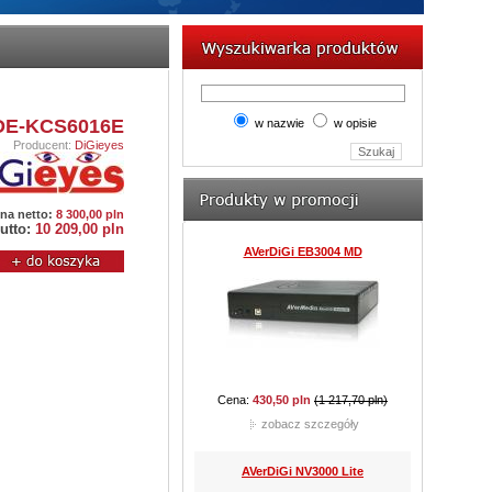
AVerDiGi EB5416DVD Pro
 DE-KCS6016E
w nazwie
w opisie
Producent:
DiGieyes
Cena:
8 610,00 pln
(9 212,70 pln)
zobacz szczegóły
na netto:
8 300,00 pln
utto:
10 209,00 pln
JVC TK-C921BEG
Cena:
762,60 pln
(977,85 pln)
zobacz szczegóły
CAMSTAR CAM-815D