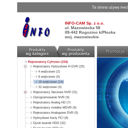
Ta strona używa mech
INFO-CAM Sp. z o.o.
ul. Mazowiecka 58
09-442 Rogozino k/Płocka
woj. mazowieckie
Rejestratory Cyfrowe (154)
Rejestratory Hybrydowe H-DVR (25)
4 wejściowe (2)
8 wejściowe (5)
16 wejściowe (14)
32 wejściowe (4)
Rejestratory Sieciowe NVR (31)
Oprogramowanie NVR (9)
Rejestratory Analog HD (7)
Rejestratory mobilne MDVR (8)
Rejestratory Analogowe DVR (5)
Hybrydowe Karty PCI (8)
Dyski twarde HDD (32)