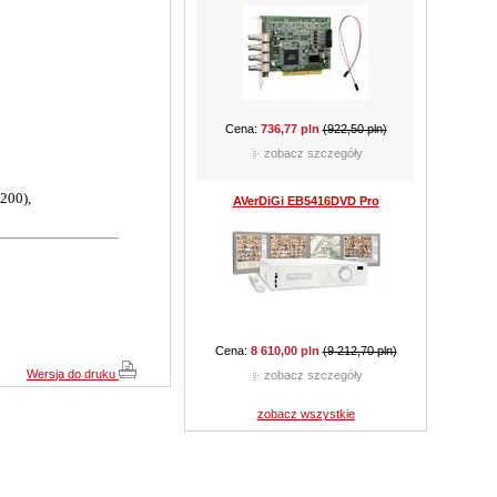
Cena:
301,35 pln
(424,35 pln)
zobacz szczegóły
200),
CAMSTAR CAM-510B
Cena:
159,90 pln
(289,05 pln)
Wersja do druku
zobacz szczegóły
zobacz wszystkie
CAMSTAR CAM-210D