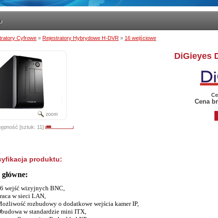
tratory Cyfrowe
»
Rejestratory Hybrydowe H-DVR
»
16 wejściowe
DiGieyes
Ce
Cena br
ępność [sztuk: 11]
yfikacja produktu:
 główne:
6 wejść wizyjnych BNC,
raca w sieci LAN,
ożliwość rozbudowy o dodatkowe wejścia kamer IP,
budowa w standardzie mini ITX,