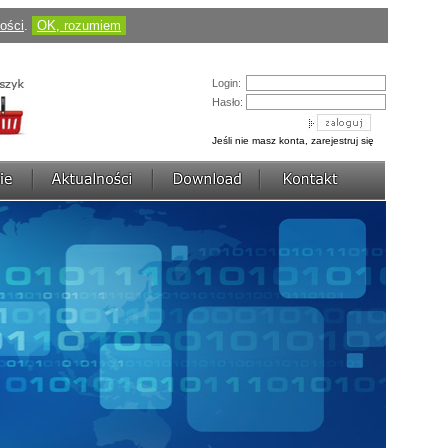
Cena:
184,50 pln
(424,35 pln)
ności
.
OK, rozumiem
zobacz szczegóły
AVerDiGi EB3004 MD
Login:
Hasło:
Jeśli nie masz konta, zarejestruj się
Cena:
430,50 pln
(1 217,70 pln)
zobacz szczegóły
AVerDiGi NV3000 Lite
Cena:
736,77 pln
(922,50 pln)
zobacz szczegóły