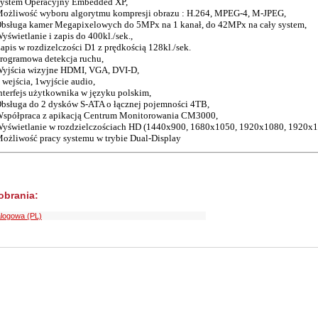
ystem Operacyjny Embedded XP,
ożliwość wyboru algorytmu kompresji obrazu : H.264, MPEG-4, M-JPEG,
bsługa kamer Megapixelowych do 5MPx na 1 kanał, do 42MPx na cały system,
yświetlanie i zapis do 400kl./sek.,
apis w rozdizelczości D1 z prędkością 128kl./sek.
rogramowa detekcja ruchu,
yjścia wizyjne HDMI, VGA, DVI-D,
 wejścia, 1wyjście audio,
nterfejs użytkownika w języku polskim,
bsługa do 2 dysków S-ATA o łącznej pojemności 4TB,
spółpraca z apikacją Centrum Monitorowania CM3000,
yświetlanie w rozdzielczościach HD (1440x900, 1680x1050, 1920x1080, 1920x1
ożliwość pracy systemu w trybie Dual-Display
pobrania:
alogowa (PL)