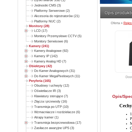
Dyski twarde SSD (1)
Jednostki CMS (3)
Platformy Serwerowe (2)
Akcesoria do rejestratorów (21)
Platformy NUC (2)
Oferta »
Rejes
Monitory (28)
LCD (17)
Monitory Przemysłowe CCTV (5)
Monitory Serwisowe (6)
Kamery (241)
Kamery Analogowe (92)
Kamery IP (142)
Kamery Analog HD (7)
Obiektywy (42)
Do Kamer Analogowych (31)
Do Kamer MegaPixelowych (11)
Dost
Peryferia (165)
Obudowy i uchwyty (12)
Oświetlacze IR (3)
Opis/Spec
Klawiatury sterujące (7)
Złącza i przewody (16)
Cechy
Transmisja po UTP (10)
Wzmacniacze i rozdzielacze (6)
1
Atrapy kamer (1)
P
Transmisja bezprzewodowa (17)
M
O
Zasilacze awaryjne UPS (3)