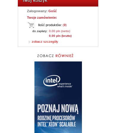
Zalogowany:
Gość
Twoje zamówienie:
Ilość produktów:
(
0
)
do zapłaty:
0.00 pln (netto)
0.00 pln (brutto)
zobacz szczegóły