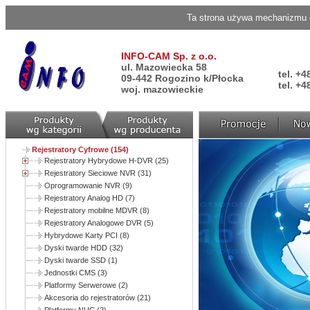
Ta strona używa mechanizmu c
INFO-CAM Sp. z o.o.
ul. Mazowiecka 58
tel. +4
09-442 Rogozino k/Płocka
tel. +4
woj. mazowieckie
Rejestratory Cyfrowe (154)
Rejestratory Hybrydowe H-DVR (25)
Rejestratory Sieciowe NVR (31)
Oprogramowanie NVR (9)
Rejestratory Analog HD (7)
Rejestratory mobilne MDVR (8)
Rejestratory Analogowe DVR (5)
Hybrydowe Karty PCI (8)
Dyski twarde HDD (32)
Dyski twarde SSD (1)
Jednostki CMS (3)
Platformy Serwerowe (2)
Akcesoria do rejestratorów (21)