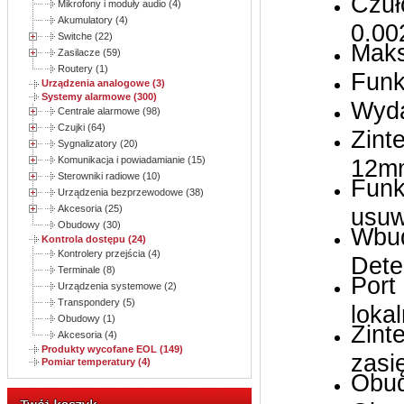
Czuł
Mikrofony i moduły audio (4)
Akumulatory (4)
0.00
Switche (22)
Maks
Zasilacze (59)
Routery (1)
Funk
Urządzenia analogowe (3)
Systemy alarmowe (300)
Wyda
Centrale alarmowe (98)
Czujki (64)
Zint
Sygnalizatory (20)
Komunikacja i powiadamianie (15)
12m
Sterowniki radiowe (10)
Funk
Urządzenia bezprzewodowe (38)
Akcesoria (25)
usuw
Obudowy (30)
Wbud
Kontrola dostępu (24)
Kontrolery przejścia (4)
Dete
Terminale (8)
Port
Urządzenia systemowe (2)
Transpondery (5)
loka
Obudowy (1)
Zint
Akcesoria (4)
Produkty wycofane EOL (149)
zasi
Pomiar temperatury (4)
Obud