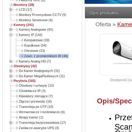
Platformy NUC (2)
Monitory (28)
LCD (17)
Monitory Przemysłowe CCTV (5)
Monitory Serwisowe (6)
Oferta »
Kame
Kamery (241)
Kamery Analogowe (92)
Kamery IP (142)
Kompaktowe (19)
Kopułkowe (54)
Obrotowe (23)
Zewn. z promiennikiem IR (46)
Kamery Analog HD (7)
Obiektywy (42)
Do Kamer Analogowych (31)
Do Kamer MegaPixelowych (11)
Dostępność [sz
Peryferia (165)
Obudowy i uchwyty (12)
Oświetlacze IR (3)
Klawiatury sterujące (7)
Opis/Spec
Złącza i przewody (16)
Transmisja po UTP (10)
Wzmacniacze i rozdzielacze (6)
Prze
Atrapy kamer (1)
Transmisja bezprzewodowa (17)
Sca
Zasilacze awaryjne UPS (3)