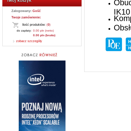
Obud
IK10
Zalogowany:
Gość
Komp
Twoje zamówienie:
Ilość produktów:
(
0
)
Obsł
do zapłaty:
0.00 pln (netto)
0.00 pln (brutto)
zobacz szczegóły