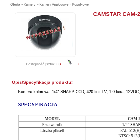
Oferta » Kamery » Kamery Analogowe » Kopułkowe
CAMSTAR CAM-2
Dostępność [sztuk: 0]
Opis/Specyfikacja produktu:
Kamera kolorowa, 1/4" SHARP CCD, 420 linii TV, 1.0 luxa, 12VDC
SPECYFIKACJA
MODEL
CAM-
Przetwornik
1/4" SHA
Liczba pikseli
PAL:512(H
NTSC: 512(