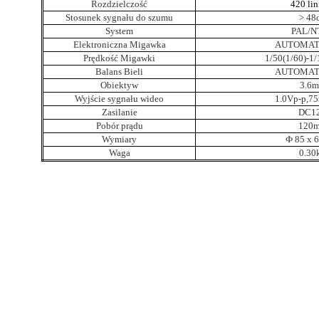
Rozdzielczość
420 lin
Stosunek sygnału do szumu
> 48
System
PAL/N
Elektroniczna Migawka
AUTOMAT
Prędkość Migawki
1/50(1/60)-1/
Balans Bieli
AUTOMAT
Obiektyw
3.6
Wyjście sygnału wideo
1.0Vp-p,7
Zasilanie
DC1
Pobór prądu
120
Wymiary
Ф 85 x 
Waga
0.30