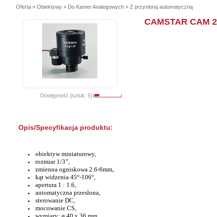
Oferta » Obiektywy » Do Kamer Analogowych » Z przysłoną automatyczną
CAMSTAR CAM 2
Dostępność [sztuk: 5]
Opis/Specyfikacja produktu:
obiektyw miniaturowy,
rozmiar 1/3”,
zmienna ogniskowa 2.6-6mm,
kąt widzenia 45°-106°,
apertura 1 : 1.6,
automatyczna przesłona,
sterowanie DC,
mocowanie CS,
wymiary: ø 40 x 36 mm