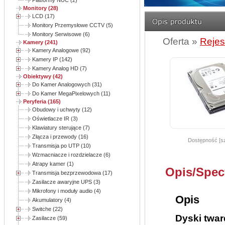
Platformy NUC (2)
Monitory (28)
LCD (17)
Monitory Przemysłowe CCTV (5)
Monitory Serwisowe (6)
Oferta »
Rejes
Kamery (241)
Kamery Analogowe (92)
Kamery IP (142)
Kamery Analog HD (7)
Obiektywy (42)
Do Kamer Analogowych (31)
Do Kamer MegaPixelowych (11)
Peryferia (165)
Obudowy i uchwyty (12)
Oświetlacze IR (3)
Klawiatury sterujące (7)
Złącza i przewody (16)
Dostępność [sz
Transmisja po UTP (10)
Wzmacniacze i rozdzielacze (6)
Atrapy kamer (1)
Opis/Spec
Transmisja bezprzewodowa (17)
Zasilacze awaryjne UPS (3)
Mikrofony i moduły audio (4)
Opis
Akumulatory (4)
Switche (22)
Dyski twar
Zasilacze (59)