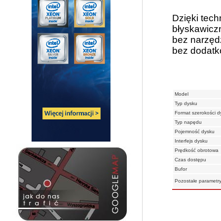
Dzięki tech
błyskawicz
bez narzęd
bez dodatko
Model
Typ dysku
Format szerokości d
Typ napędu
Pojemność dysku
Interfejs dysku
Prędkość obrotowa
Czas dostępu
Bufor
Pozostałe parametr