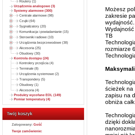
Routery (1)
Urządzenia analogowe (3)
Możesz pol
Systemy alarmowe (300)
zakresie pa
Centrale alarmowe (98)
Czujki (64)
wydajność.
Sygnalizatory (20)
Wydajność 
Komunikacja i powiadamianie (15)
TB
Sterowniki radiowe (10)
Technologi
Urządzenia bezprzewodowe (38)
rozmiarze 
Akcesoria (25)
Obudowy (30)
Technologi
Kontrola dostępu (24)
Kontrolery przejścia (4)
Maksymaliz
Terminale (8)
Urządzenia systemowe (2)
Transpondery (5)
Technologi
Obudowy (1)
ścieżek na
Akcesoria (4)
zapisu na 
Produkty wycofane EOL (149)
Pomiar temperatury (4)
obniża cał
Technologi
dzięki dok
Zalogowany:
Gość
nanorozmia
Twoje zamówienie: