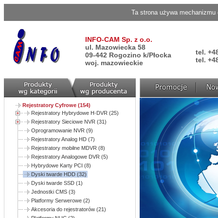
Ta strona używa mechanizmu c
INFO-CAM Sp. z o.o.
ul. Mazowiecka 58
tel. +4
09-442 Rogozino k/Płocka
tel. +4
woj. mazowieckie
Rejestratory Cyfrowe (154)
Rejestratory Hybrydowe H-DVR (25)
Rejestratory Sieciowe NVR (31)
Oprogramowanie NVR (9)
Rejestratory Analog HD (7)
Rejestratory mobilne MDVR (8)
Rejestratory Analogowe DVR (5)
Hybrydowe Karty PCI (8)
Dyski twarde HDD (32)
Dyski twarde SSD (1)
Jednostki CMS (3)
Platformy Serwerowe (2)
Akcesoria do rejestratorów (21)