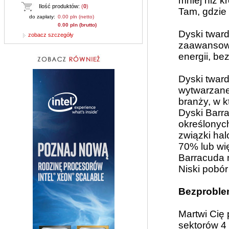
mniej niż k
Ilość produktów:
(
0
)
Tam, gdzie 
do zapłaty:
0.00 pln (netto)
0.00 pln (brutto)
Dyski twar
zobacz szczegóły
zaawansowa
energii, be
Dyski twar
wytwarzane
branży, w k
Dyski Barr
określonych
związki ha
70% lub wi
Barracuda n
Niski pobó
Bezproblem
Martwi Cię
sektorów 4 